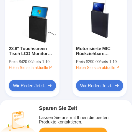
23.8" Touchscreen
Motorisierte MIC
Tisch LCD Monitor
Rückziehbare
Aufzug Motorisiertes
versteckte Monitorlift
Preis:
$420.00/sets 1-19 sets
Preis:
$290.00/sets 1-19 sets
Konferenzsystem
für papierlose
Holen Sie sich aktuelle Preis
Holen Sie sich aktuelle Preis
Lösung
Konferenzen
Wir Reden Jetzt.
Wir Reden Jetzt.
Sparen Sie Zeit
Lassen Sie uns mit Ihnen die besten
Produkte kontaktieren.