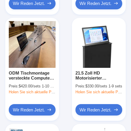
Wir Reden Jetzt.
Wir Reden Jetzt.
ODM Tischmontage
21.5 Zoll HD
versteckte Computer-
Motorisierter
LCD-Monitor-Lift für
Computer LCD
Preis:
$420.00/sets 1-10 sets
Preis:
$330.00/sets 1-9 sets
Netzwerkkonferenzen
Monitor Lift Display
Holen Sie sich aktuelle Preis
Holen Sie sich aktuelle Preis
für Konferenzen
Wir Reden Jetzt.
Wir Reden Jetzt.