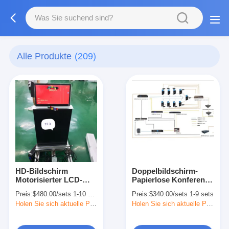
Alle Produkte
(209)
HD-Bildschirm
Doppelbildschirm-
Motorisierter LCD-
Papierlose Konferenz
Monitor Lift Kit
Motorisiertes
Preis:
$480.00/sets 1-10 sets
Preis:
$340.00/sets 1-9 sets
Computer 13,3 Zoll
Monitorliftsystem
Holen Sie sich aktuelle Preis
Holen Sie sich aktuelle Preis
OEM
Aluminium gebürstet