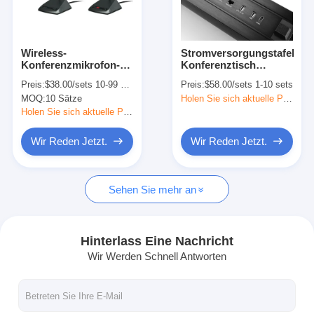
Fabrik Tour
Qualitätskontrolle
Wireless-
Stromversorgungstafel
Konferenzmikrofon-
Konferenztisch
Kontakt
System 100hz-16khz
Elektrische
Preis:
$38.00/sets 10-99 sets
Preis:
$58.00/sets 1-10 sets
Steckdosen
MOQ:
10 Sätze
Holen Sie sich aktuelle Preis
abnehmbar
Wir Reden Jetzt.
Holen Sie sich aktuelle Preis
Wir Reden Jetzt.
Wir Reden Jetzt.
Interaktive Tafeln
Sehen Sie mehr an
Konferenz-System
LCD-Monitorhebe
Hinterlass Eine Nachricht
Wir Werden Schnell Antworten
Aufstehmonitor
Pop-up-Schreibtisch-Socket