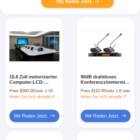
Wir Reden Jetzt.
15.6 Zoll motorisierter
90dB drahtloses
Computer-LCD-
Konferenzzimmermikrofon
Monitorlift für
Dual Channel UHF für
Preis:
$360.00/sets 1-19 sets
Preis:
$110.00/sets 1-9 sets
papierlose
Audio-System
Holen Sie sich aktuelle Preis
Holen Sie sich aktuelle Preis
Konferenzsysteme
Wir Reden Jetzt.
Wir Reden Jetzt.