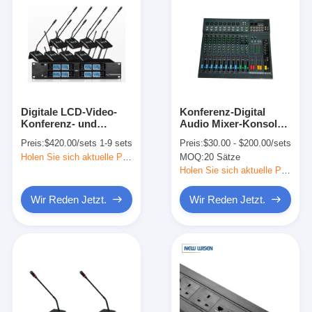
Digitale LCD-Video-
Konferenz-Digital
Konferenz- und
Audio Mixer-Konsole 8
Anrufmikrofon
Kanal 220V-240V
Preis:
$420.00/sets 1-9 sets
Preis:
$30.00 - $200.00/sets
12dBuV 100dB
Holen Sie sich aktuelle Preis
MOQ:
20 Sätze
Holen Sie sich aktuelle Preis
Wir Reden Jetzt.
Wir Reden Jetzt.
Startseite
Produkte
Über uns