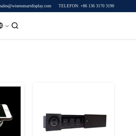
sales@wisensmartdisplay.com
TELEFON: +86 136 3170 3190

