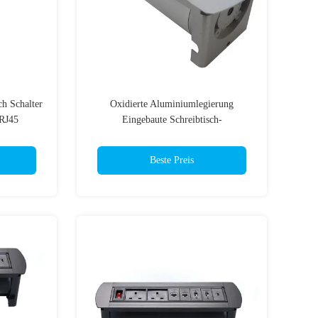
h Schalter
Oxidierte Aluminiumlegierung
RJ45
Eingebaute Schreibtisch-
Stromversorgung USB-Ausglass-
Streifen Steckdose Für Büro-Tisch
Beste Preis