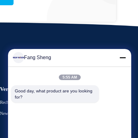
Fang Sheng
5:55 AM
Veranstaltungen
Good day, what product are you looking 
Antrag Ein Zitat
for?
Rechtssachen
TELEFON: +86 136 3170 3190
News



