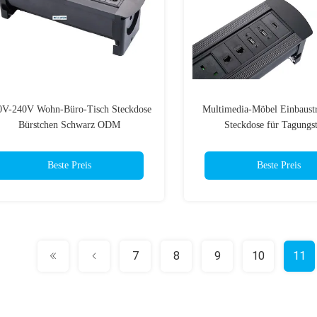
0V-240V Wohn-Büro-Tisch Steckdose
Multimedia-Möbel Einbaust
Bürstchen Schwarz ODM
Steckdose für Tagungst
Beste Preis
Beste Preis
7
8
9
10
11