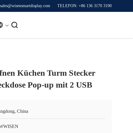
sales@wisensmartdisplay.com
TELEFON: +86 136 3170 3190


fnen Küchen Turm Stecker
eckdose Pop-up mit 2 USB
ngdong, China
WWISEN