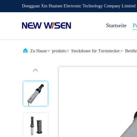
Dongguan Xin Huaisen Electronic Technology Company Limited
Startseite
P
Zu Hause
>
produits
>
Steckdosen für Turmstecker
>
Berühr