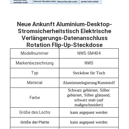
Neue Ankunft Aluminium-Desktop-
Stromsicherheitstisch Elektrische
Verlängerungs-Datenanschluss
Rotation Flip-Up-Steckdose
Modellnummer
NWS-SM404
Markenbezeichnung
NWS
Typ
Steckdose für Tisch
Material
Aluminiumlegierung/Kunststoff
Schwarz gebürstet, Silber
gebürstet, Silber glänzend,
Startseite
Farbe
schwarz matt (auf
maßgeschneidert)
Produkte
Größe des Lochs
kann angepasst werden
Über uns
Größe der Platte
kann angepasst werden