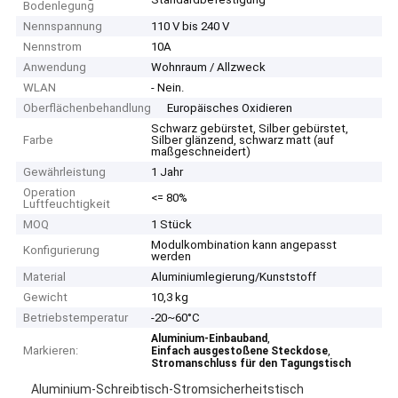
Bodenlegung
Nennspannung
110 V bis 240 V
Nennstrom
10A
Anwendung
Wohnraum / Allzweck
WLAN
- Nein.
Oberflächenbehandlung
Europäisches Oxidieren
Schwarz gebürstet, Silber gebürstet,
Farbe
Silber glänzend, schwarz matt (auf
maßgeschneidert)
Gewährleistung
1 Jahr
Operation
<= 80%
Luftfeuchtigkeit
MOQ
1 Stück
Modulkombination kann angepasst
Konfigurierung
werden
Material
Aluminiumlegierung/Kunststoff
Gewicht
10,3 kg
Betriebstemperatur
-20~60°C
,
Aluminium-Einbauband
Markieren:
,
Einfach ausgestoßene Steckdose
Stromanschluss für den Tagungstisch
Aluminium-Schreibtisch-Stromsicherheitstisch