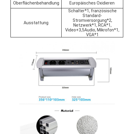
Oberflächenbehandlung
Europäisches Oxidieren
Fabrik Tour
Schalter*1, französische
Standard-
Qualitätskontrolle
Stromversorgung*2,
Ausstattung
Netzwerk*1, RCA*1,
Video+3,5Audio, Mikrofon*1,
Kontakt
VGA*1
Wir Reden Jetzt.
Interaktive Tafeln
Konferenz-System
LCD-Monitorhebe
Aufstehmonitor
Pop-up-Schreibtisch-Socket