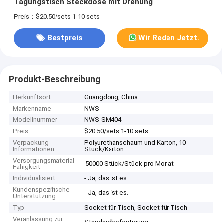
Tagungstisch Steckdose mit Drehung
Preis：$20.50/sets 1-10 sets
Bestpreis
Wir Reden Jetzt.
Produkt-Beschreibung
Herkunftsort
Guangdong, China
Markenname
NWS
Modellnummer
NWS-SM404
Preis
$20.50/sets 1-10 sets
Verpackung
Polyurethanschaum und Karton, 10
Informationen
Stück/Karton
Versorgungsmaterial-
50000 Stück/Stück pro Monat
Fähigkeit
Individualisiert
- Ja, das ist es.
Kundenspezifische
- Ja, das ist es.
Unterstützung
Typ
Socket für Tisch, Socket für Tisch
Veranlassung zur
Standardbefestigung