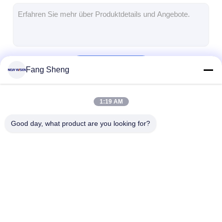
Verzögerter Stromanschluss
Vergrößerte Steckdose
Steckdosen für Turmstecker
Fortsetzen
Fang Sheng
Konferenztisch-Socketbox
Hydraulische Steckdose
1:19 AM
Unsere Kategorien
Steckdosen
Good day, what product are you looking for?
Schreibtischsteckdose
Schienensteckdose
Tischmontage-Stromstreifen
Interaktive Tafeln
Konferenz-System
LCD-Monitorhe
Vertieftes Schreibtischausschnitt