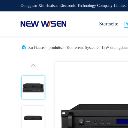
Dongguan Xin Huaisen Electronic Technology Company Limited
Startseite
P
Zu Hause
>
produits
>
Konferenz-System
>
18W drahtgebund