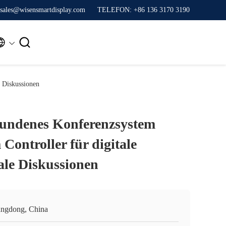
sales@wisensmartdisplay.com
TELEFON: +86 136 3170 3190


 Diskussionen
undenes Konferenzsystem
ontroller für digitale
ale Diskussionen
ngdong, China