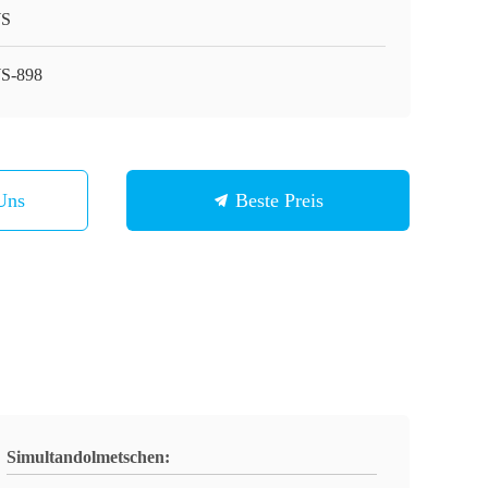
S
S-898
Uns
Beste Preis
Simultandolmetschen: