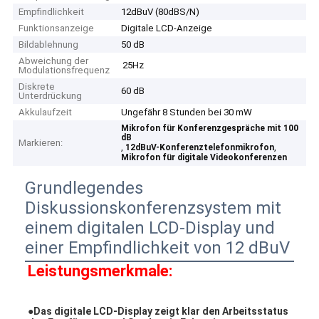
Empfindlichkeit
12dBuV (80dBS/N)
Funktionsanzeige
Digitale LCD-Anzeige
Bildablehnung
50 dB
Abweichung der
25Hz
Modulationsfrequenz
Diskrete
60 dB
Unterdrückung
Akkulaufzeit
Ungefähr 8 Stunden bei 30 mW
Mikrofon für Konferenzgespräche mit 100
dB
Markieren:
,
,
12dBuV-Konferenztelefonmikrofon
Mikrofon für digitale Videokonferenzen
Grundlegendes
Diskussionskonferenzsystem mit
einem digitalen LCD-Display und
einer Empfindlichkeit von 12 dBuV
Leistungsmerkmale
:
●Das digitale LCD-Display zeigt klar den Arbeitsstatus 