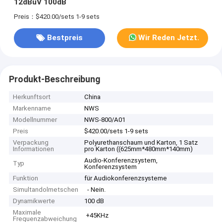
12dBuV 100dB
Preis：$420.00/sets 1-9 sets
Bestpreis
Wir Reden Jetzt.
Produkt-Beschreibung
Herkunftsort
China
Markenname
NWS
Modellnummer
NWS-800/A01
Preis
$420.00/sets 1-9 sets
Verpackung
Polyurethanschaum und Karton, 1 Satz
Informationen
pro Karton ((625mm*480mm*140mm)
Audio-Konferenzsystem,
Typ
Konferenzsystem
Funktion
für Audiokonferenzsysteme
Simultandolmetschen
- Nein.
Dynamikwerte
100 dB
Maximale
+45KHz
Frequenzabweichung