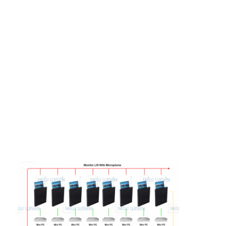
Verzögerter Stromanschluss
Vergrößerte Steckdose
Steckdosen für Turmstecker
Konferenztisch-Socketbox
Hydraulische Steckdose
Steckdosen
Schreibtischsteckdose
Schienensteckdose
Tischmontage-Stromstreifen
Vertieftes Schreibtischausschnitt