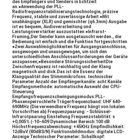
des Empfängers und Senders in Echtzeit 
an.●Anwendung der PLL-
Radiofrequenzstabilisierungstechnologie, präzise 
Frequenz, stabile und zuverlässige Arbeit ●Mit 
unabhängiger (XLR) und gemischter (q6.3mm) Ausgabe 
ist es bequem, Audioverarbeitung und 
Leistungsverstärker auszustatten ●Infrarot-
Framing,Der Sender kann ausgetauscht werden., die 
Bedienung ist einfach und die Funktion fortgeschritten 
●Zwei Auswahlmöglichkeiten für Ausgangsanschlüsse, 
ausgewogen und unausgewogen, um sich den 
unterschiedlichen Anschlussanforderungen der Geräte 
anzupassen;●Besondere StörungssicherheitDie 
Zwischenfrequenz ist reichhaltig und der Klang 
magnetisch und dick.Das ist die Essenz der 
Klangqualität des Stimmmikrofons. technischer 
Parameter Anzahl der Empfängerkanäle: acht Kanäle 
Empfangsmethode: automatische Auswahl der CPU-
Steuerung 
Empfangsfrequenzschwingungsmodus:PLL-
Phasensperrschleife Trägerfrequenzband: UHF 640-
690MHz (Die verwendbare Frequenz hängt von lokalen 
Vorschriften ab) Frequenzpaarung: - Schlüssel-
Infrarotpaarung Einstellung Frequenzstabilität: s 
+0,005% (-10~609 Dynamischer Bereich:100 dB 
Höchstfrequenzabweichung: +45KHz Empfindlichkeit: 
12dBuV (80dBS/N) Funktionsbildmodus: digitale LCD-
Anzeige Technischer Parameter: Schallkopf: 