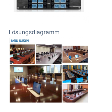
Fabrik Tour
Qualitätskontrolle
Kontakt
Lösungsdiagramm
Wir Reden Jetzt.
Interaktive Tafeln
Konferenz-System
LCD-Monitorhebe
Aufstehmonitor
Pop-up-Schreibtisch-Socket