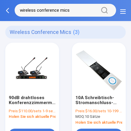
Wireless Conference Mics
(3)
90dB drahtloses
10A Schreibtisch-
Konferenzzimmermikrofon
Stromanschluss-
Dual Channel UHF für
Schiebe-Steckdose
Preis:
$110.00/sets 1-9 sets
Preis:
$16.00/sets 10-199 sets
Audio-System
Multimedia-
Holen Sie sich aktuelle Preis
MOQ:
10 Sätze
Steckdose
Holen Sie sich aktuelle Preis