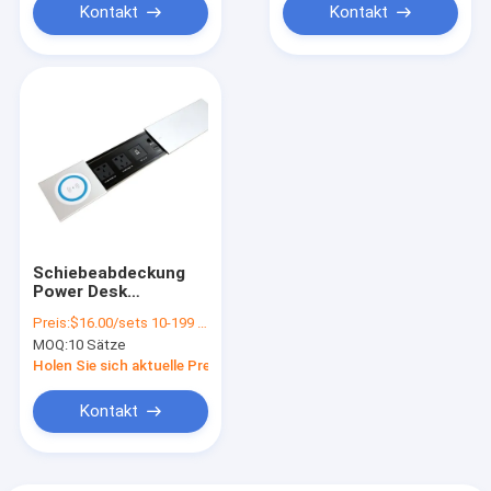
Kontakt
Kontakt
Schiebeabdeckung
Power Desk
Steckdose mit
Preis:
$16.00/sets 10-199 sets
doppelter USB-
MOQ:
10 Sätze
Ausnutzungssicherung
Holen Sie sich aktuelle Preis
Kontakt