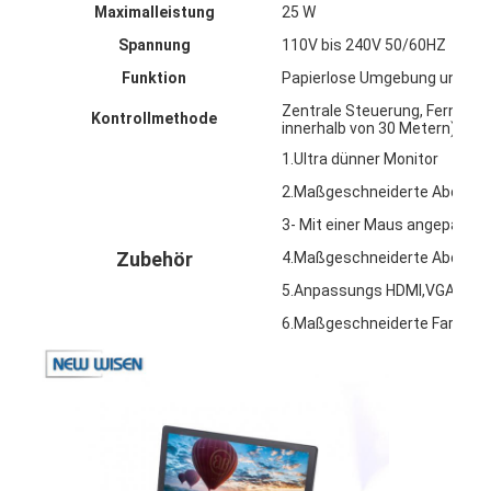
Maximalleistung
25 W
Fabrik Tour
Spannung
110V bis 240V 50/60HZ
Qualitätskontrolle
Funktion
Papierlose Umgebung und mod
Zentrale Steuerung, Fernbedi
Kontakt
Kontrollmethode
innerhalb von 30 Metern)
1.Ultra dünner Monitor
Wir Reden Jetzt.
2.Maßgeschneiderte Abdeckp
3- Mit einer Maus angepasst.
Zubehör
4.Maßgeschneiderte Abdeckp
Interaktive Tafeln
5.Anpassungs HDMI,VGA,232/
Konferenz-System
6.Maßgeschneiderte Farbe fü
LCD-Monitorhebe
Aufstehmonitor
Pop-up-Schreibtisch-Socket