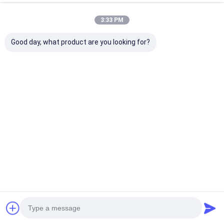
3:33 PM
Erhalten Sie Den Besten Preis Für
Good day, what product are you looking for?
Motorisierte Rückziehbare
Flip-Up-Monitor TV LCD
1920x1080
Plaudern
Empfohlene Produkte