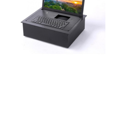
Verzögerter Stromanschluss
Vergrößerte Steckdose
Steckdosen für Turmstecker
Konferenztisch-Socketbox
Hydraulische Steckdose
Steckdosen
Schreibtischsteckdose
Schienensteckdose
Tischmontage-Stromstreifen
Vertieftes Schreibtischausschnitt