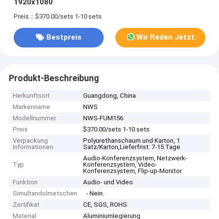
1920x1080
Preis：$370.00/sets 1-10 sets
Bestpreis
Wir Reden Jetzt.
Produkt-Beschreibung
Herkunftsort
Guangdong, China
Markenname
NWS
Modellnummer
NWS-FUM156
Preis
$370.00/sets 1-10 sets
Verpackung
Polyurethanschaum und Karton, 1
Informationen
Satz/Karton,Lieferfrist: 7-15 Tage
Audio-Konferenzsystem, Netzwerk-
Typ
Konferenzsystem, Video-
Konferenzsystem, Flip-up-Monitor
Funktion
Audio- und Video
Simultandolmetschen
- Nein.
Zertifikat
CE, SGS, ROHS
Material
Aluminiumlegierung