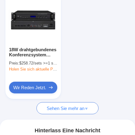
18W drahtgebundenes
Konferenzsystem
Meeting Room
Preis:
$258.72/sets >=1 sets
Controller für digitale
Holen Sie sich aktuelle Preis
multifunktionale
Diskussionen
Wir Reden Jetzt.
Sehen Sie mehr an
Hinterlass Eine Nachricht