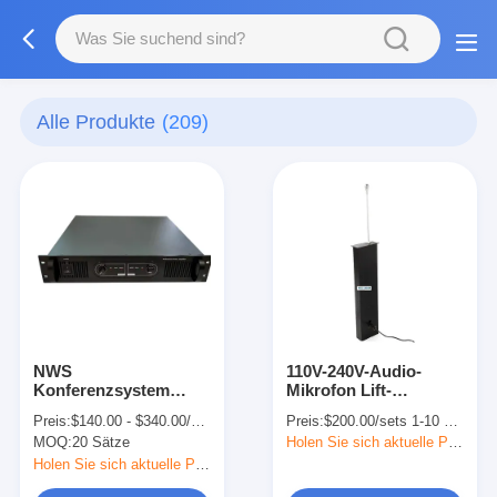
Alle Produkte
(209)
NWS
110V-240V-Audio-
Konferenzsystem
Mikrofon Lift-
Audio
Sammlungen ROHS-
Preis:
$140.00 - $340.00/sets
Preis:
$200.00/sets 1-10 sets
Leistungsverstärker
zertifiziert
MOQ:
20 Sätze
Holen Sie sich aktuelle Preis
OEM
Holen Sie sich aktuelle Preis