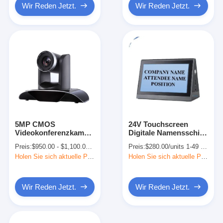
Wir Reden Jetzt.
Wir Reden Jetzt.
5MP CMOS
24V Touchscreen
Videokonferenzkamera
Digitale Namensschild
für die automatische
für Präsentation und
Preis:
$950.00 - $1,100.00/sets
Preis:
$280.00/units 1-49 units
Verfolgung von
Konferenzraum
Holen Sie sich aktuelle Preis
Holen Sie sich aktuelle Preis
Meetings
Wir Reden Jetzt.
Wir Reden Jetzt.