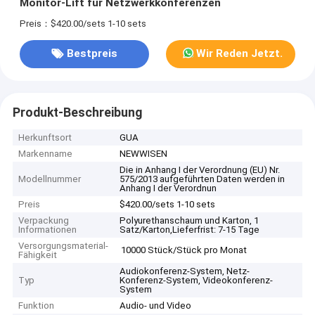
Monitor-Lift für Netzwerkkonferenzen
Preis：$420.00/sets 1-10 sets
Bestpreis
Wir Reden Jetzt.
Produkt-Beschreibung
Herkunftsort
GUA
Markenname
NEWWISEN
Die in Anhang I der Verordnung (EU) Nr.
Modellnummer
575/2013 aufgeführten Daten werden in
Anhang I der Verordnun
Preis
$420.00/sets 1-10 sets
Verpackung
Polyurethanschaum und Karton, 1
Informationen
Satz/Karton,Lieferfrist: 7-15 Tage
Versorgungsmaterial-
10000 Stück/Stück pro Monat
Fähigkeit
Audiokonferenz-System, Netz-
Typ
Konferenz-System, Videokonferenz-
System
Funktion
Audio- und Video