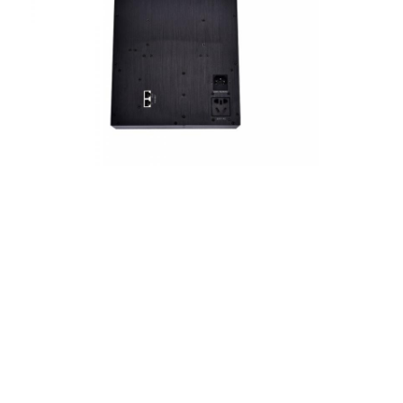
Verzögerter Stromanschluss
Vergrößerte Steckdose
Steckdosen für Turmstecker
Konferenztisch-Socketbox
Hydraulische Steckdose
Steckdosen
Schreibtischsteckdose
Schienensteckdose
Tischmontage-Stromstreifen
Vertieftes Schreibtischausschnitt