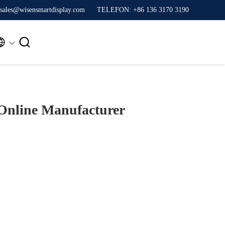
sales@wisensmartdisplay.com
TELEFON: +86 136 3170 3190


Online Manufacturer