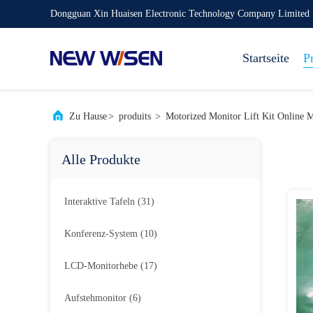
Dongguan Xin Huaisen Electronic Technology Company Limited
Startseite
P
Zu Hause
>
produits
>
Motorized Monitor Lift Kit Online 
Alle Produkte
Interaktive Tafeln
(31)
Konferenz-System
(10)
LCD-Monitorhebe
(17)
Aufstehmonitor
(6)