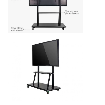
Fabrik Tour
Qualitätskontrolle
Kontakt
Wir Reden Jetzt.
Interaktive Tafeln
Konferenz-System
LCD-Monitorhebe
Aufstehmonitor
Pop-up-Schreibtisch-Socket