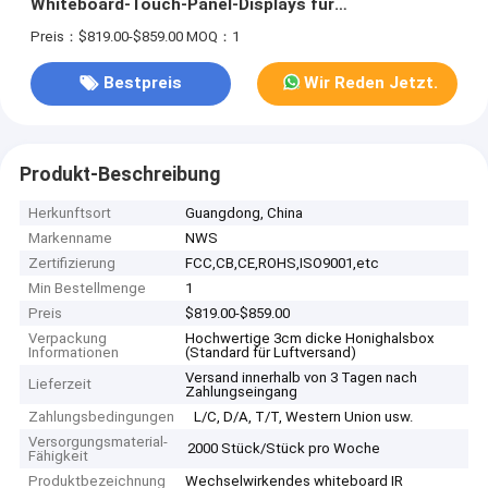
Whiteboard-Touch-Panel-Displays für
Klassenzimmer
Preis：$819.00-$859.00
MOQ：1
Bestpreis
Wir Reden Jetzt.
Produkt-Beschreibung
Herkunftsort
Guangdong, China
Markenname
NWS
Zertifizierung
FCC,CB,CE,ROHS,ISO9001,etc
Min Bestellmenge
1
Preis
$819.00-$859.00
Verpackung
Hochwertige 3cm dicke Honighalsbox
Informationen
(Standard für Luftversand)
Versand innerhalb von 3 Tagen nach
Lieferzeit
Zahlungseingang
Zahlungsbedingungen
L/C, D/A, T/T, Western Union usw.
Versorgungsmaterial-
2000 Stück/Stück pro Woche
Fähigkeit
Produktbezeichnung
Wechselwirkendes whiteboard IR