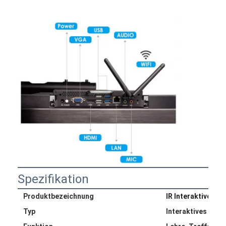
Verzögerter Stromanschluss
Vergrößerte Steckdose
Steckdosen für Turmstecker
Konferenztisch-Socketbox
Hydraulische Steckdose
Steckdosen
Schreibtischsteckdose
Schienensteckdose
Spezifikation
Tischmontage-Stromstreifen
Produktbezeichnung
IR Interaktive Taf
Vertieftes Schreibtischausschnitt
Typ
Interaktives Bret