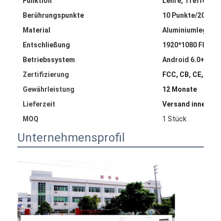
Funktion
Lehre, Treffen, 
Berührungspunkte
10 Punkte/20 Pun
Material
Aluminiumlegiert
Entschließung
1920*1080 FHD /
Betriebssystem
Android 6.0+Win7
Zertifizierung
FCC, CB, CE, ROH
Gewährleistung
12 Monate
Lieferzeit
Versand innerhal
MOQ
1 Stück
Unternehmensprofil