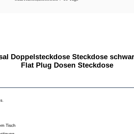
sal Doppelsteckdose Steckdose schwarz
Flat Plug Dosen Steckdose
es.
em Tisch
stigung