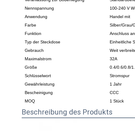
Nennspannung
100-240 V W
Anwendung
Handel mit
Farbe
Silber/Grau/
Funktion
Anschluss an
Typ der Steckdose
Einheitliche 
Gebrauch
Weit verbreit
Maximalstrom
32A
Größe
0.4/0.6/0.8/1
Schlüsselwort
Stromspur
Gewährleistung
1 Jahr
Bescheinigung
CCC
MOQ
1 Stück
Beschreibung des Produkts