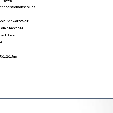
echselstromanschluss
Gold/Schwarz/Weiß
 die Steckdose
Steckdose
et
.0/1.2/1.5m