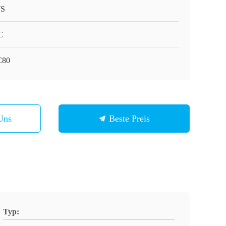
S
C
C80
Uns
Beste Preis
Typ: