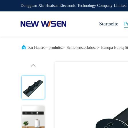
Dongguan Xin Huaisen Electronic Technology Company Limited
Startseite
P
Zu Hause
>
produits
>
Schienensteckdose
>
Europa Eubiq St