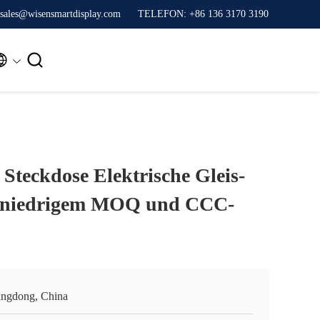
sales@wisensmartdisplay.com
TELEFON: +86 136 3170 3190


Steckdose Elektrische Gleis-
t niedrigem MOQ und CCC-
ngdong, China