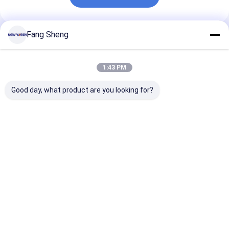
Fang Sheng
Empfohlene Produkte
1:43 PM
Good day, what product are you looking for?
Stromanschluss-
Office Desk Mobile
Schreibtisch-
Adapter für Küche
Rail Socket in Silber
Strecke
oder Büro
mit
Stromanschlu
kundenspezifischer
Bahnausgang 
Unterstützung und
0,6/0,8/1,0/1,
Bestpreis
Bestpreis
Bestprei
drahtlosem Stecker
Länge
Startseite
Über uns
Desktop Site
Sitemap
Datenschutzrichtlinie