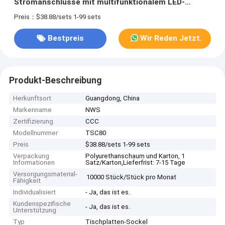
Stromanschlüsse mit multifunktionalem LED-
Streckanschluss
Preis：$38.88/sets 1-99 sets
Bestpreis
Wir Reden Jetzt.
Produkt-Beschreibung
Herkunftsort
Guangdong, China
Markenname
NWS
Zertifizierung
CCC
Modellnummer
TSC80
Preis
$38.88/sets 1-99 sets
Verpackung
Polyurethanschaum und Karton, 1
Informationen
Satz/Karton,Lieferfrist: 7-15 Tage
Versorgungsmaterial-
10000 Stück/Stück pro Monat
Fähigkeit
Individualisiert
- Ja, das ist es.
Kundenspezifische
- Ja, das ist es.
Unterstützung
Typ
Tischplatten-Sockel