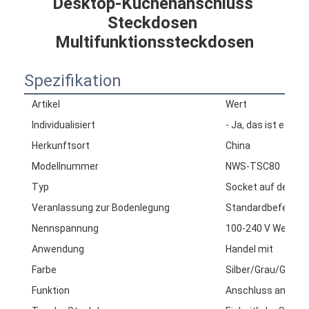
Desktop-Küchenanschluss 
Steckdosen 
Multifunktionssteckdosen
Spezifikation
Artikel
Wert
Individualisiert
- Ja, das ist es.
Herkunftsort
China
Modellnummer
NWS-TSC80
Typ
Socket auf dem T
Veranlassung zur Bodenlegung
Standardbefestig
Nennspannung
100-240 V Wechse
Anwendung
Handel mit
Farbe
Silber/Grau/Gold
Funktion
Anschluss an die 