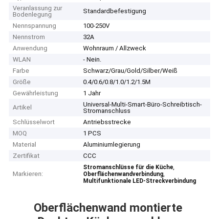
Veranlassung zur
Standardbefestigung
Bodenlegung
Nennspannung
100-250V
Nennstrom
32A
Anwendung
Wohnraum / Allzweck
WLAN
- Nein.
Farbe
Schwarz/Grau/Gold/Silber/Weiß
Größe
0.4/0.6/0.8/1.0/1.2/1.5M
Gewährleistung
1 Jahr
Universal-Multi-Smart-Büro-Schreibtisch-
Artikel
Stromanschluss
Schlüsselwort
Antriebsstrecke
MOQ
1 PCS
Material
Aluminiumlegierung
Zertifikat
CCC
,
Stromanschlüsse für die Küche
Markieren:
,
Oberflächenwandverbindung
Multifunktionale LED-Streckverbindung
Oberflächenwand montierte 