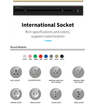
Verzögerter Stromanschluss
Vergrößerte Steckdose
Steckdosen für Turmstecker
Konferenztisch-Socketbox
Hydraulische Steckdose
Steckdosen
Schreibtischsteckdose
Schienensteckdose
Tischmontage-Stromstreifen
Vertieftes Schreibtischausschnitt