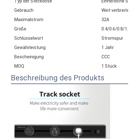
Typ der Steckdose
Einheitliche Steck
Gebrauch
Weit verbreitet
Maximalstrom
32A
Größe
0.4/0.6/0.8/1.0/1.
Schlüsselwort
Stromspur
Gewährleistung
1 Jahr
Bescheinigung
CCC
MOQ
1 Stück
Beschreibung des Produkts
Startseite
Produkte
Über uns