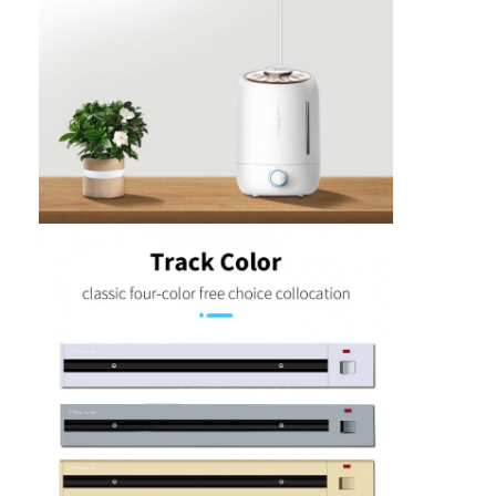
Fabrik Tour
Qualitätskontrolle
Kontakt
Wir Reden Jetzt.
Interaktive Tafeln
Konferenz-System
LCD-Monitorhebe
Aufstehmonitor
Pop-up-Schreibtisch-Socket