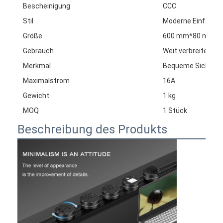
Bescheinigung
CCC
Stil
Moderne Einfachhe
Größe
600 mm*80 mm*2
Gebrauch
Weit verbreitet
Merkmal
Bequeme Sicherhe
Maximalstrom
16A
Gewicht
1 kg
MOQ
1 Stück
Beschreibung des Produkts
Startseite
Produkte
Über uns