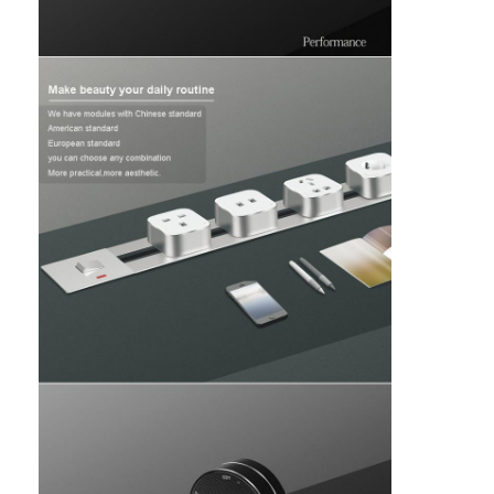
Verzögerter Stromanschluss
Vergrößerte Steckdose
Steckdosen für Turmstecker
Konferenztisch-Socketbox
Hydraulische Steckdose
Steckdosen
Schreibtischsteckdose
Schienensteckdose
Tischmontage-Stromstreifen
Vertieftes Schreibtischausschnitt