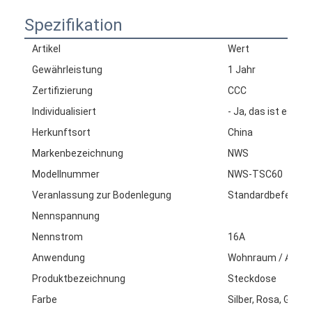
Spezifikation
Artikel
Wert
Gewährleistung
1 Jahr
Zertifizierung
CCC
Individualisiert
- Ja, das ist es.
Herkunftsort
China
Markenbezeichnung
NWS
Modellnummer
NWS-TSC60
Veranlassung zur Bodenlegung
Standardbefestig
Nennspannung
Nennstrom
16A
Anwendung
Wohnraum / Allzw
Produktbezeichnung
Steckdose
Farbe
Silber, Rosa, Grün,