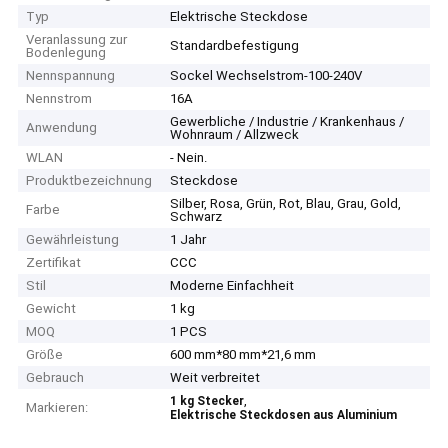
Typ
Elektrische Steckdose
Veranlassung zur
Standardbefestigung
Bodenlegung
Nennspannung
Sockel Wechselstrom-100-240V
Nennstrom
16A
Gewerbliche / Industrie / Krankenhaus /
Anwendung
Wohnraum / Allzweck
WLAN
- Nein.
Produktbezeichnung
Steckdose
Silber, Rosa, Grün, Rot, Blau, Grau, Gold,
Farbe
Schwarz
Gewährleistung
1 Jahr
Zertifikat
CCC
Stil
Moderne Einfachheit
Gewicht
1 kg
MOQ
1 PCS
Größe
600 mm*80 mm*21,6 mm
Gebrauch
Weit verbreitet
,
1 kg Stecker
Markieren:
Elektrische Steckdosen aus Aluminium