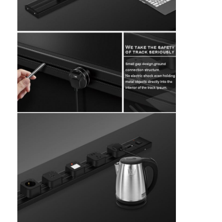
Fabrik Tour
Qualitätskontrolle
Kontakt
Wir Reden Jetzt.
Interaktive Tafeln
Konferenz-System
LCD-Monitorhebe
Aufstehmonitor
Pop-up-Schreibtisch-Socket