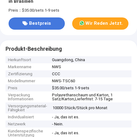
in Brasilien
Preis：$35.00/sets 1-9 sets
Bestpreis
Wir Reden Jetzt.
Produkt-Beschreibung
Herkunftsort
Guangdong, China
Markenname
NWS
Zertifizierung
CCC
Modellnummer
NWS-TSC60
Preis
$35.00/sets 1-9 sets
Verpackung
Polyurethanschaum und Karton, 1
Informationen
Satz/Karton,Lieferfrist: 7-15 Tage
Versorgungsmaterial-
10000 Stück/Stück pro Monat
Fähigkeit
Individualisiert
- Ja, das ist es.
Netzwerk
- Nein.
Kundenspezifische
- Ja, das ist es.
Unterstützung