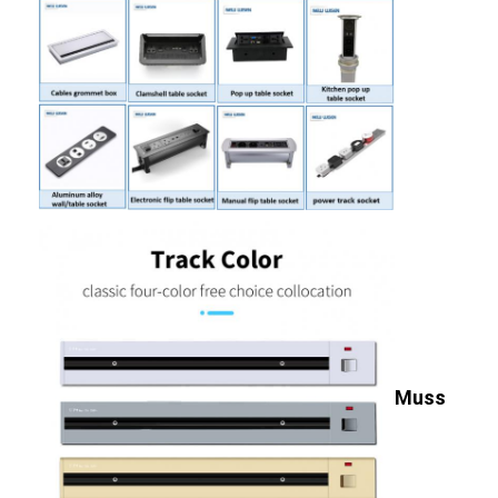
Fabrik Tour
Qualitätskontrolle
Kontakt
Wir Reden Jetzt.
Interaktive Tafeln
Konferenz-System
LCD-Monitorhebe
Muss
Aufstehmonitor
Pop-up-Schreibtisch-Socket