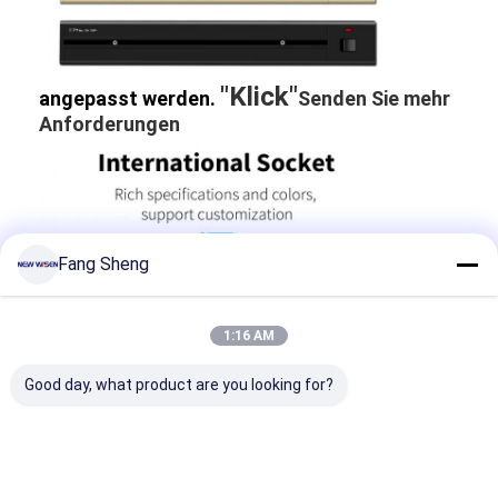
Verzögerter Stromanschluss
Vergrößerte Steckdose
"Klick"
angepasst werden.
Senden Sie mehr
Steckdosen für Turmstecker
Anforderungen
Konferenztisch-Socketbox
Hydraulische Steckdose
Steckdosen
Fang Sheng
Schreibtischsteckdose
1:16 AM
Schienensteckdose
Good day, what product are you looking for?
Tischmontage-Stromstreifen
Vertieftes Schreibtischausschnitt