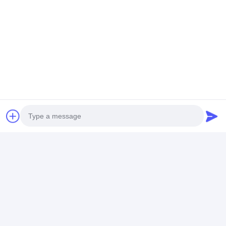
Muss
"Klick"
angepasst werden.
Senden Sie mehr
Anforderungen
Photo
Video Call
Audio Call