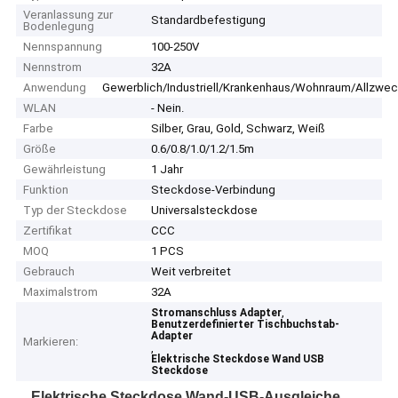
Veranlassung zur
Standardbefestigung
Bodenlegung
Nennspannung
100-250V
Nennstrom
32A
Anwendung
Gewerblich/Industriell/Krankenhaus/Wohnraum/Allzwe
WLAN
- Nein.
Farbe
Silber, Grau, Gold, Schwarz, Weiß
Größe
0.6/0.8/1.0/1.2/1.5m
Gewährleistung
1 Jahr
Funktion
Steckdose-Verbindung
Typ der Steckdose
Universalsteckdose
Zertifikat
CCC
MOQ
1 PCS
Gebrauch
Weit verbreitet
Maximalstrom
32A
,
Stromanschluss Adapter
Benutzerdefinierter Tischbuchstab-
Adapter
Markieren:
,
Elektrische Steckdose Wand USB
Steckdose
Elektrische Steckdose Wand-USB-Ausgleiche