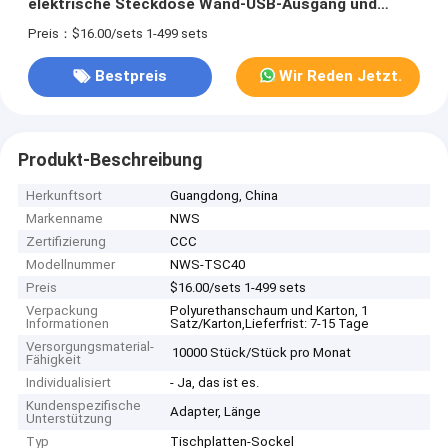
elektrische Steckdose Wand-USB-Ausgang und
Stromanschluss
Preis：$16.00/sets 1-499 sets
Bestpreis
Wir Reden Jetzt.
Produkt-Beschreibung
Herkunftsort
Guangdong, China
Markenname
NWS
Zertifizierung
CCC
Modellnummer
NWS-TSC40
Preis
$16.00/sets 1-499 sets
Verpackung
Polyurethanschaum und Karton, 1
Informationen
Satz/Karton,Lieferfrist: 7-15 Tage
Versorgungsmaterial-
10000 Stück/Stück pro Monat
Fähigkeit
Individualisiert
- Ja, das ist es.
Kundenspezifische
Adapter, Länge
Unterstützung
Typ
Tischplatten-Sockel