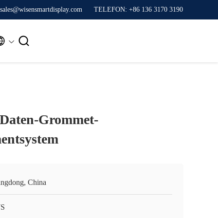
sales@wisensmartdisplay.com
TELEFON: +86 136 3170 3190


t Daten-Grommet-
entsystem
ngdong, China
S