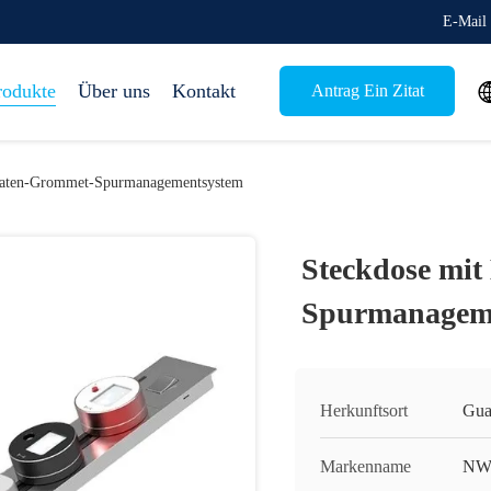
E-Mail 
rodukte
Über uns
Kontakt
Antrag Ein Zitat
Daten-Grommet-Spurmanagementsystem
Steckdose mi
Spurmanagem
Herkunftsort
Gua
Markenname
NW