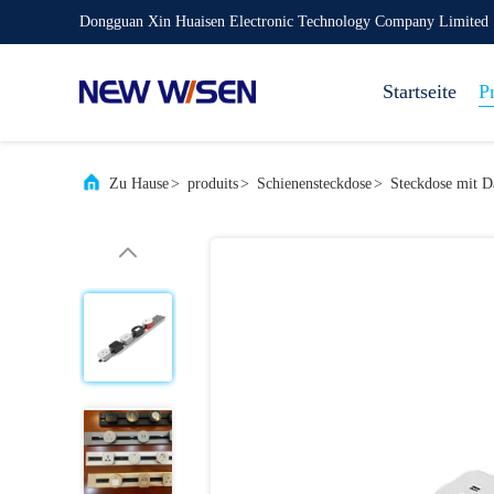
Dongguan Xin Huaisen Electronic Technology Company Limited
Startseite
P
Zu Hause
>
produits
>
Schienensteckdose
>
Steckdose mit 