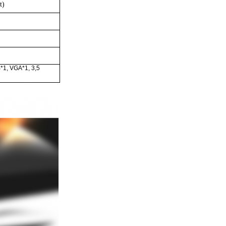
t)
*1, VGA*1, 3,5