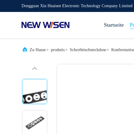
Dongguan Xin Huaisen Electronic Technology Company Limited
Startseite
P
Zu Hause
>
produits
>
Schreibtischsteckdose
>
Konferenzti