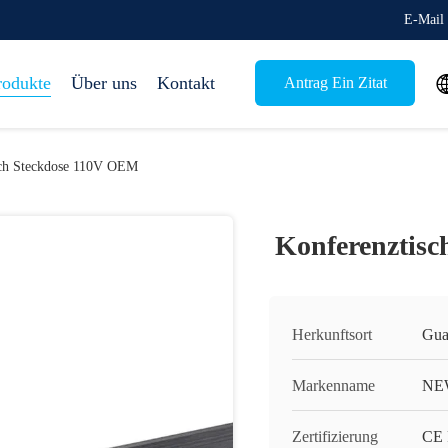
E-Mail 
rodukte
Über uns
Kontakt
Antrag Ein Zitat
sch Steckdose 110V OEM
Konferenztis
Herkunftsort
Gua
Markenname
NE
Zertifizierung
CE