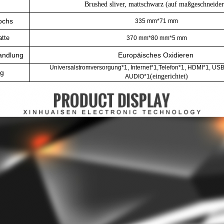
Brushed sliver, mattschwarz (auf maßgeschneider
ochs
335 mm*71 mm
atte
370 mm*80 mm*5 mm
andlung
Europäisches Oxidieren
Universalstromversorgung*1, Internet*1,Telefon*1, HDMI*1, USB
ng
(eingerichtet)
AUDIO*1