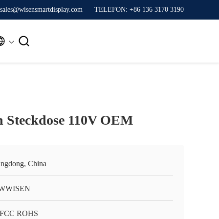
sales@wisensmartdisplay.com
TELEFON: +86 136 3170 3190


ch Steckdose 110V OEM
ngdong, China
WWISEN
 FCC ROHS