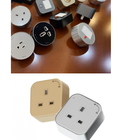
Verzögerter Stromanschluss
Vergrößerte Steckdose
Steckdosen für Turmstecker
Konferenztisch-Socketbox
Hydraulische Steckdose
Steckdosen
Schreibtischsteckdose
Schienensteckdose
Tischmontage-Stromstreifen
Vertieftes Schreibtischausschnitt