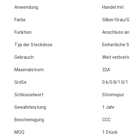
Anwendung
Handel mit
Farbe
Silber/Grau/Gold
Funktion
Anschluss an die 
Typ der Steckdose
Einheitliche Steck
Gebrauch
Weit verbreitet
Maximalstrom
32A
Größe
0.6/0.8/1.0/1.2/1.
Schlüsselwort
Stromspur
Startseite
Gewährleistung
1 Jahr
Produkte
Bescheinigung
CCC
Über uns
MOQ
1 Stück