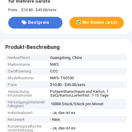
für mehrere Geräte
Preis：$10.80 - $45.00/sets
Bestpreis
Wir Reden Jetzt.
Produkt-Beschreibung
Herkunftsort
Guangdong, China
Markenname
NWS
Zertifizierung
CCC
Modellnummer
NWS-TS0100
Preis
$10.80 - $45.00/sets
Verpackung
Polyurethanschaum und Karton, 1
Informationen
Satz/Karton,Lieferfrist: 7-15 Tage
Versorgungsmaterial-
10000 Stück/Stück pro Monat
Fähigkeit
Individualisiert
- Ja, das ist es.
Netzwerk
- Nein.
Kundenspezifische
- Ja, das ist es.
Unterstützung