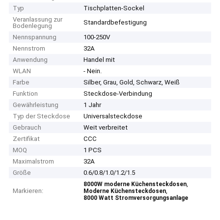
Typ
Tischplatten-Sockel
Veranlassung zur
Standardbefestigung
Bodenlegung
Nennspannung
100-250V
Nennstrom
32A
Anwendung
Handel mit
WLAN
- Nein.
Farbe
Silber, Grau, Gold, Schwarz, Weiß
Funktion
Steckdose-Verbindung
Gewährleistung
1 Jahr
Typ der Steckdose
Universalsteckdose
Gebrauch
Weit verbreitet
Zertifikat
CCC
MOQ
1 PCS
Maximalstrom
32A
Größe
0.6/0.8/1.0/1.2/1.5
,
8000W moderne Küchensteckdosen
Markieren:
,
Moderne Küchensteckdosen
8000 Watt Stromversorgungsanlage