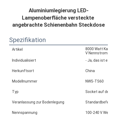
Aluminiumlegierung LED-
Lampenoberfläche versteckte 
angebrachte Schienenbahn Steckdose
Spezifikation
8000 Watt Kapazit
Artikel
V Nennstrom 32 A
Individualisiert
- Ja, das ist es.
Herkunftsort
China
Modellnummer
NWS-TS60
Typ
Socket auf dem T
Veranlassung zur Bodenlegung
Standardbefestig
Nennspannung
100-240 V Wechse