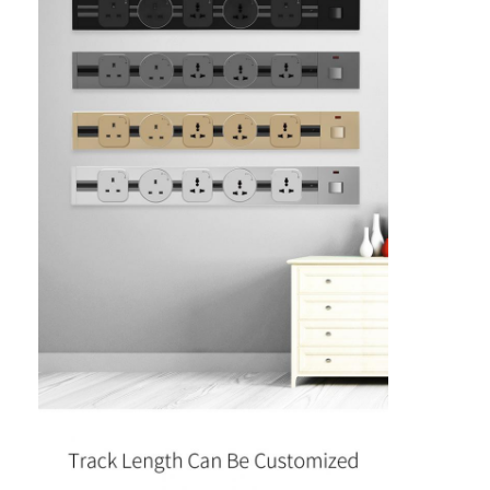
Fabrik Tour
Qualitätskontrolle
Kontakt
Wir Reden Jetzt.
Interaktive Tafeln
Konferenz-System
LCD-Monitorhebe
Aufstehmonitor
Pop-up-Schreibtisch-Socket