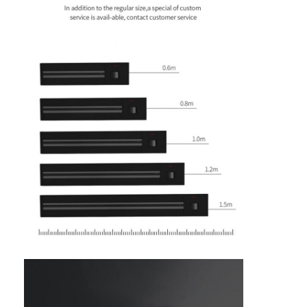
Verzögerter Stromanschluss
Vergrößerte Steckdose
Steckdosen für Turmstecker
Konferenztisch-Socketbox
Hydraulische Steckdose
Steckdosen
Schreibtischsteckdose
Schienensteckdose
Tischmontage-Stromstreifen
Vertieftes Schreibtischausschnitt