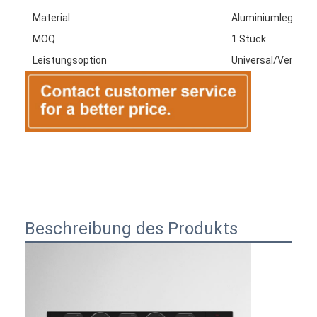
Material
Aluminiumlegieru
MOQ
1 Stück
Leistungsoption
Universal/Vereini
Beschreibung des Produkts
Startseite
Produkte
Über uns