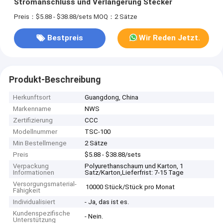
Stromanschluss und Verlängerung Stecker
Preis：$5.88 - $38.88/sets
MOQ：2 Sätze
Bestpreis
Wir Reden Jetzt.
Produkt-Beschreibung
Herkunftsort
Guangdong, China
Markenname
NWS
Zertifizierung
CCC
Modellnummer
TSC-100
Min Bestellmenge
2 Sätze
Preis
$5.88 - $38.88/sets
Verpackung
Polyurethanschaum und Karton, 1
Informationen
Satz/Karton,Lieferfrist: 7-15 Tage
Versorgungsmaterial-
10000 Stück/Stück pro Monat
Fähigkeit
Individualisiert
- Ja, das ist es.
Kundenspezifische
- Nein.
Unterstützung