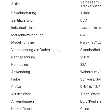
Verbessern Sie Ihr
Artikel
Track System und 
Gewährleistung
1 Jahr
Zertifizierung
CCC
Individualisiert
- Ja, das ist es.
Markenbezeichnung
NWS
Modellnummer
NWS-TSC120
Veranlassung zur Bodenlegung
Standardbefestig
Nennspannung
250 V
Nennstrom
32A
Anwendung
Wohnraum / Allzw
Farbe
Schwarz/Gold/Grau
Größe
0.4/0.6/0.8/1.0/1.
Art der Ware
Tisch/Wand
Anwendungen
Büro/Konferenzra
Herkunftsort
China