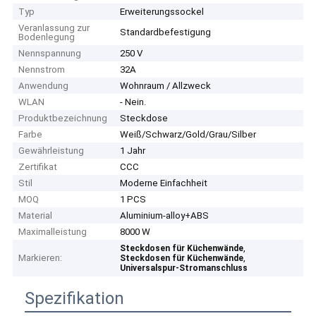
Typ
Erweiterungssockel
Veranlassung zur
Standardbefestigung
Bodenlegung
Nennspannung
250 V
Nennstrom
32A
Anwendung
Wohnraum / Allzweck
WLAN
- Nein.
Produktbezeichnung
Steckdose
Farbe
Weiß/Schwarz/Gold/Grau/Silber
Gewährleistung
1 Jahr
Zertifikat
CCC
Stil
Moderne Einfachheit
MOQ
1 PCS
Material
Aluminium-alloy+ABS
Maximalleistung
8000 W
,
Steckdosen für Küchenwände
Markieren:
,
Steckdosen für Küchenwände
Universalspur-Stromanschluss
Spezifikation