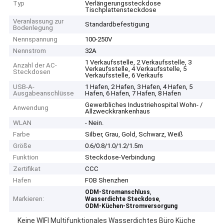
Typ
Verlängerungssteckdose
Tischplattensteckdose
Veranlassung zur
Standardbefestigung
Bodenlegung
Nennspannung
100-250V
Nennstrom
32A
1 Verkaufsstelle, 2 Verkaufsstelle, 3
Anzahl der AC-
Verkaufsstelle, 4 Verkaufsstelle, 5
Steckdosen
Verkaufsstelle, 6 Verkaufs
USB-A-
1 Hafen, 2 Hafen, 3 Hafen, 4 Hafen, 5
Ausgabeanschlüsse
Hafen, 6 Hafen, 7 Hafen, 8 Hafen
Gewerbliches Industriehospital Wohn- /
Anwendung
Allzweckkrankenhaus
WLAN
- Nein.
Farbe
Silber, Grau, Gold, Schwarz, Weiß
Größe
0.6/0.8/1.0/1.2/1.5m
Funktion
Steckdose-Verbindung
Zertifikat
CCC
Hafen
FOB Shenzhen
,
ODM-Stromanschluss
Markieren:
,
Wasserdichte Steckdose
ODM-Küchen-Stromversorgung
Keine WIFI Multifunktionales Wasserdichtes Büro Küche