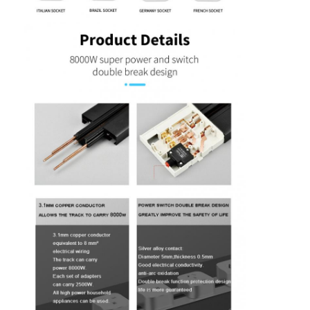
Verzögerter Stromanschluss
Vergrößerte Steckdose
Steckdosen für Turmstecker
Konferenztisch-Socketbox
Hydraulische Steckdose
Steckdosen
Schreibtischsteckdose
Schienensteckdose
Tischmontage-Stromstreifen
Vertieftes Schreibtischausschnitt