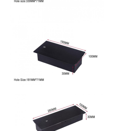
Fabrik Tour
Qualitätskontrolle
Kontakt
Wir Reden Jetzt.
Interaktive Tafeln
Konferenz-System
LCD-Monitorhebe
Aufstehmonitor
Pop-up-Schreibtisch-Socket