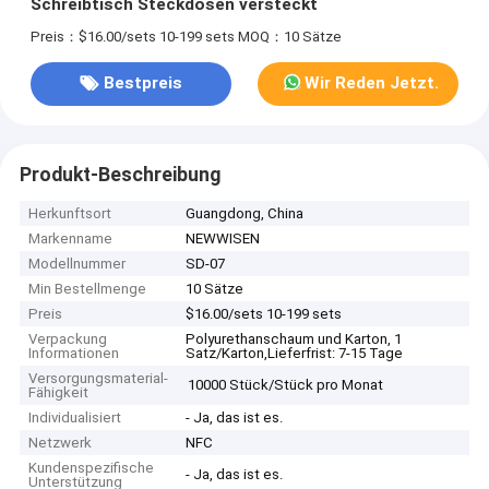
Schreibtisch Steckdosen versteckt
Preis：$16.00/sets 10-199 sets
MOQ：10 Sätze
Bestpreis
Wir Reden Jetzt.
Produkt-Beschreibung
Herkunftsort
Guangdong, China
Markenname
NEWWISEN
Modellnummer
SD-07
Min Bestellmenge
10 Sätze
Preis
$16.00/sets 10-199 sets
Verpackung
Polyurethanschaum und Karton, 1
Informationen
Satz/Karton,Lieferfrist: 7-15 Tage
Versorgungsmaterial-
10000 Stück/Stück pro Monat
Fähigkeit
Individualisiert
- Ja, das ist es.
Netzwerk
NFC
Kundenspezifische
- Ja, das ist es.
Unterstützung