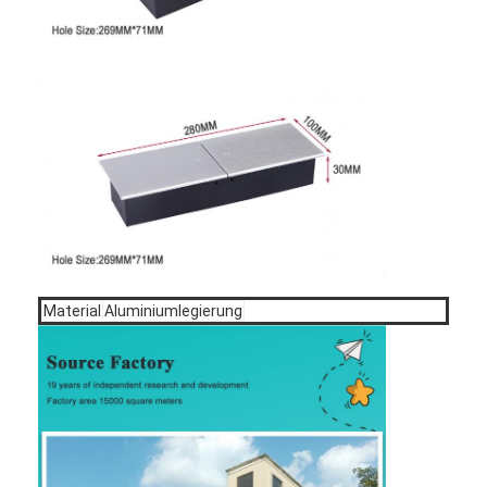
Verzögerter Stromanschluss
Vergrößerte Steckdose
Steckdosen für Turmstecker
Konferenztisch-Socketbox
Hydraulische Steckdose
Steckdosen
Schreibtischsteckdose
Material
Aluminiumlegierung
Schienensteckdose
Tischmontage-Stromstreifen
Vertieftes Schreibtischausschnitt