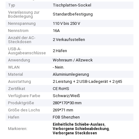
Typ
Tischplatten-Sockel
Veranlassung zur
Standardbefestigung
Bodenlegung
Nennspannung
110 V bis 250 V
Nennstrom
16A
Anzahl der AC-
2 Verkaufsstellen
Steckdosen
USB-A-
2 Häfen
Ausgabeanschlüsse
Anwendung
Wohnraum / Allzweck
WLAN
- Nein.
Material
Aluminiumlegierung
Ausstattung
2 Leistung + 2 USB-Ladegerät + 2 rj45
Zertifikat
CE RoHS
Verfügbare Farbe
Schwarz/Weiß
Produktgröße
280*170*30 mm
Größe des Lochs
269*71 mm
Hafen
FOB Shenzhen
,
Einheitliche Schiebe-Auslass
Markieren:
,
Verborgene Schiebeabdeckung
Verborgene Steckdosen