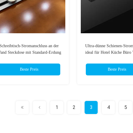
Schreibtisch-Stromanschluss an der
Ultra-dünne Schienen-Strom
and Steckdose mit Standard-Erdung
ideal für Hotel Küche Bür
1500mm*80mm*21.
Beste Preis
Beste Preis
1
2
3
4
5