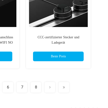
anschluss
CCC-zertifizierter Stecker und
o WIFI NO
Ladegerät
6mm
Beste Preis
6
7
8