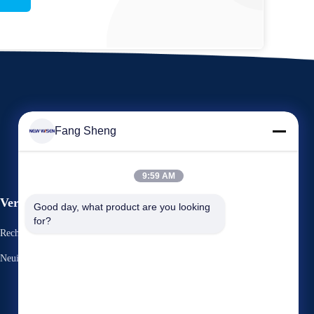
Fang Sheng
9:59 AM
Veranstaltungen
Good day, what product are you looking 
Antrag Ein Zitat
for?
Rechtssachen
TELEFON: +86 136 3170 3190
Neuigkeiten



