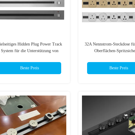
ielseitiges Hidden Plug Power Track
32A Nennstrom-Steckdose für
System für die Unterstützung von
Oberflächen-Spritzsich
kundenspezifischen Software-
Reengineering
Beste Preis
Beste Preis