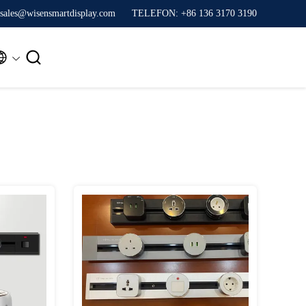
sales@wisensmartdisplay.com
TELEFON: +86 136 3170 3190

