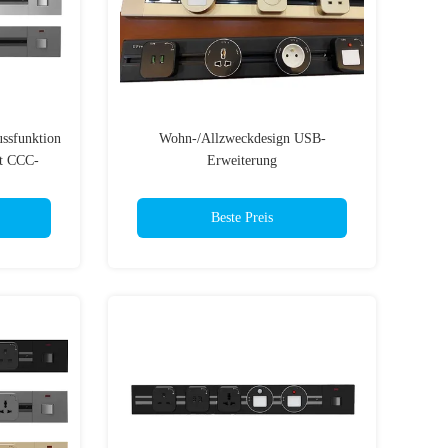
ussfunktion
Wohn-/Allzweckdesign USB-
it CCC-
Erweiterung
Beste Preis