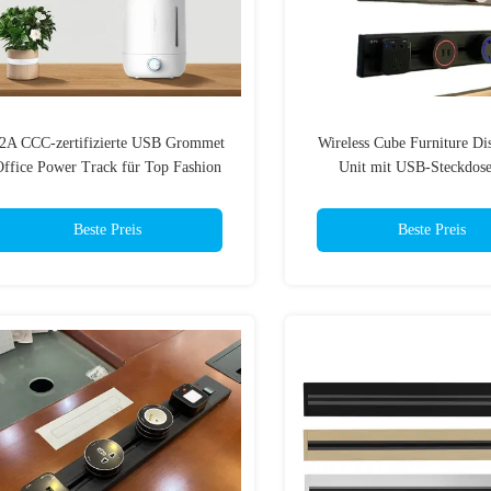
2A CCC-zertifizierte USB Grommet
Wireless Cube Furniture Dis
Office Power Track für Top Fashion
Unit mit USB-Steckdos
Möbel Distribution Unit Steckdose
zertifiziertes Office Desk
Track System
Beste Preis
Beste Preis