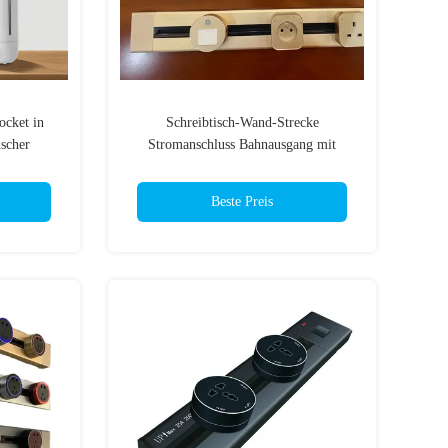
ocket in
Schreibtisch-Wand-Strecke
ischer
Stromanschluss Bahnausgang mit
m Stecker
0,6/0,8/1,0/1,2/1,5M Länge
Beste Preis